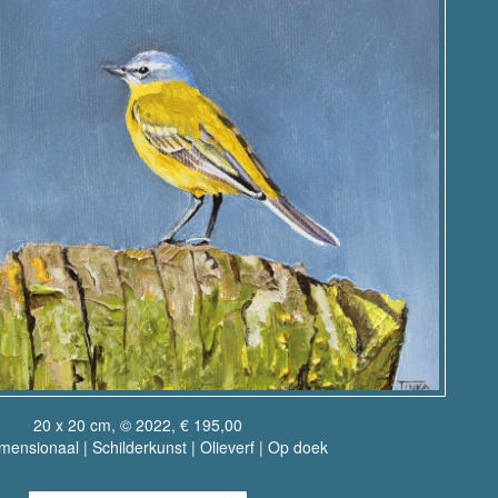
20 x 20 cm, © 2022, € 195,00
ensionaal | Schilderkunst | Olieverf | Op doek