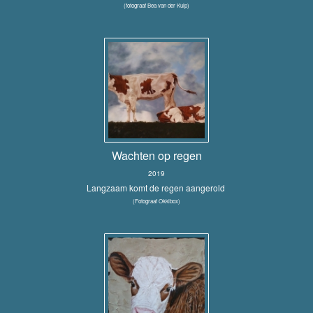
(fotograaf Bea van der Kuip)
Wachten op regen
2019
Langzaam komt de regen aangerold
(Fotograaf Okkibox)