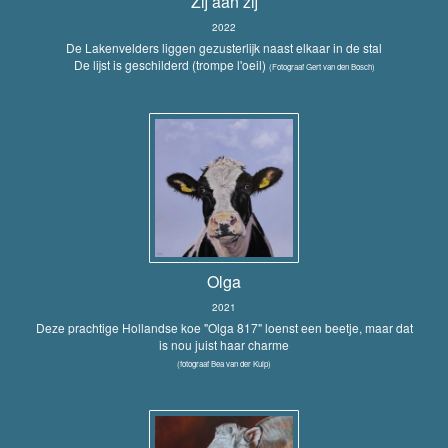
Zij aan zij
2022
De Lakenvelders liggen gezusterlijk naast elkaar in de stal
De lijst is geschilderd (trompe l'oeil)
(Fotograaf Gert van den Bosch)
Olga
2021
Deze prachtige Hollandse koe "Olga 817" loenst een beetje, maar dat
is nou juist haar charme
(fotograaf Bea van der Kuip)