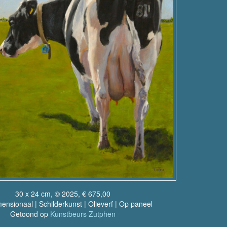
30 x 24 cm, © 2025, € 675,00
nsionaal | Schilderkunst | Olieverf | Op paneel
Getoond op
Kunstbeurs Zutphen