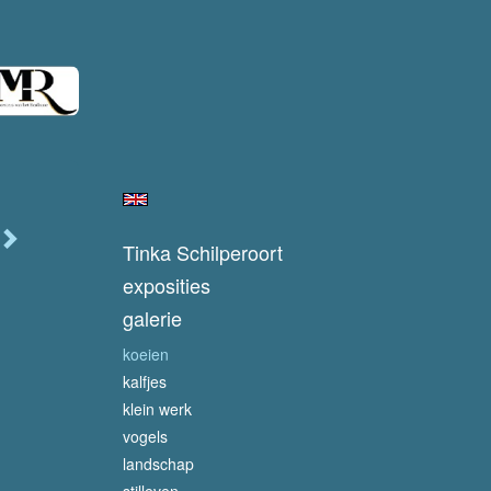
Tinka Schilperoort
exposities
galerie
koeien
kalfjes
klein werk
vogels
landschap
stilleven