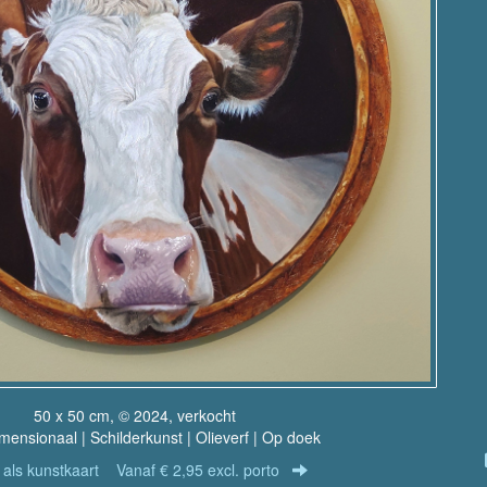
50 x 50 cm, © 2024, verkocht
ensionaal | Schilderkunst | Olieverf | Op doek
r als kunstkaart
Vanaf € 2,95 excl. porto