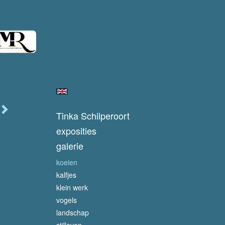
Tinka Schilperoort
exposities
galerie
koeien
kalfjes
klein werk
vogels
landschap
stilleven